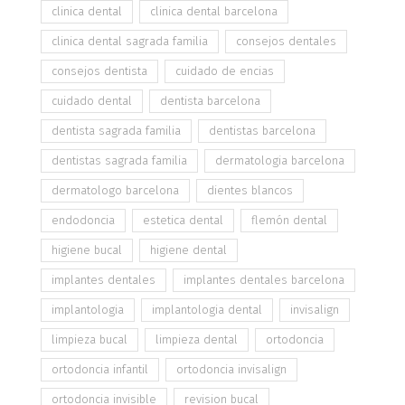
clinica dental
clinica dental barcelona
clinica dental sagrada familia
consejos dentales
consejos dentista
cuidado de encias
cuidado dental
dentista barcelona
dentista sagrada familia
dentistas barcelona
dentistas sagrada familia
dermatologia barcelona
dermatologo barcelona
dientes blancos
endodoncia
estetica dental
flemón dental
higiene bucal
higiene dental
implantes dentales
implantes dentales barcelona
implantologia
implantologia dental
invisalign
limpieza bucal
limpieza dental
ortodoncia
ortodoncia infantil
ortodoncia invisalign
ortodoncia invisible
revision bucal