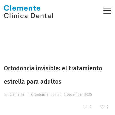
Ortodoncia invisible: el tratamiento
estrella para adultos
by
Clemente
in
Ortodoncia
posted
9 December, 2025
0
0