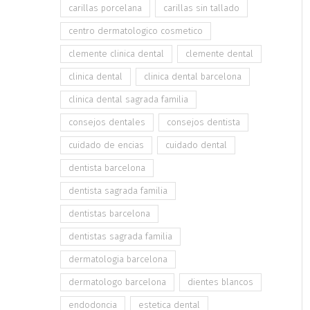
carillas porcelana
carillas sin tallado
centro dermatologico cosmetico
clemente clinica dental
clemente dental
clinica dental
clinica dental barcelona
clinica dental sagrada familia
consejos dentales
consejos dentista
cuidado de encias
cuidado dental
dentista barcelona
dentista sagrada familia
dentistas barcelona
dentistas sagrada familia
dermatologia barcelona
dermatologo barcelona
dientes blancos
endodoncia
estetica dental