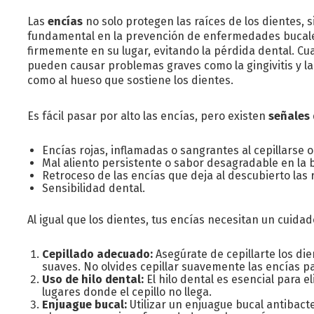
Las
encías
no solo protegen las raíces de los dientes
fundamental en la prevención de enfermedades bucale
firmemente en su lugar, evitando la pérdida dental. Cua
pueden causar problemas graves como la gingivitis y la 
como al hueso que sostiene los dientes.
Es fácil pasar por alto las encías, pero existen
señales
Encías rojas, inflamadas o sangrantes al cepillarse o
Mal aliento persistente o sabor desagradable en la 
Retroceso de las encías que deja al descubierto las r
Sensibilidad dental.
Al igual que los dientes, tus encías necesitan un cuid
Cepillado adecuado:
Asegúrate de cepillarte los di
suaves. No olvides cepillar suavemente las encías pa
Uso de hilo dental:
El hilo dental es esencial para e
lugares donde el cepillo no llega.
Enjuague bucal:
Utilizar un enjuague bucal antibact