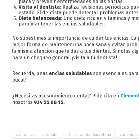
placa y prevenir enfermedades en las encías.
Visita al dentista:
Realiza revisiones periódicas pa
estado. El dentista puede detectar problemas antes 
Dieta balanceada:
Una dieta rica en vitaminas y min
para mantener las encías saludables.
No subestimes la importancia de cuidar tus encías. La
mejor forma de mantener una boca sana y evitar proble
la misma atención que le das a tus dientes. Si notas 
para un chequeo general, ¡visita a tu dentista!
Recuerda, unas
encías saludables
son esenciales para 
bucal!
¿Necesitas asesoramiento dental? Pide cita en
Clement
nosotros
934 55 08 15.
clemente clinica dental
clinica dental barcelona
consejos 