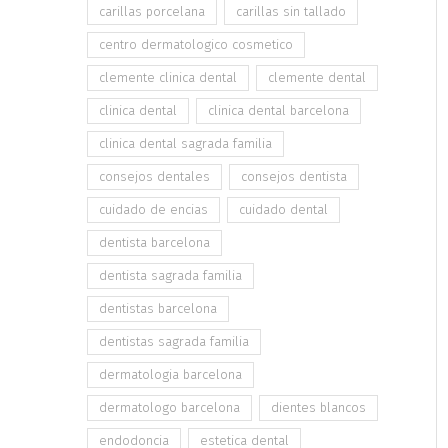
carillas porcelana
carillas sin tallado
centro dermatologico cosmetico
clemente clinica dental
clemente dental
clinica dental
clinica dental barcelona
clinica dental sagrada familia
consejos dentales
consejos dentista
cuidado de encias
cuidado dental
dentista barcelona
dentista sagrada familia
dentistas barcelona
dentistas sagrada familia
dermatologia barcelona
dermatologo barcelona
dientes blancos
endodoncia
estetica dental