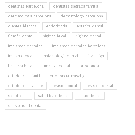
dentistas barcelona
dentistas sagrada familia
dermatologia barcelona
dermatologo barcelona
dientes blancos
endodoncia
estetica dental
flemón dental
higiene bucal
higiene dental
implantes dentales
implantes dentales barcelona
implantologia
implantologia dental
invisalign
limpieza bucal
limpieza dental
ortodoncia
ortodoncia infantil
ortodoncia invisalign
ortodoncia invisible
revision bucal
revision dental
salud bucal
salud bucodental
salud dental
sensibilidad dental