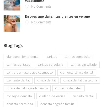
vacaciones?
No Comments
Errores que dañan tus dientes en verano
No Comments
Blog Tags
blanqueamiento dental
carillas
carillas composite
carillas dentales
carillas porcelana
carillas sin tallado
centro dermatologico cosmetico
clemente clinica dental
clemente dental
clinica dental
clinica dental barcelona
clinica dental sagrada familia
consejos dentales
consejos dentista
cuidado de encias
cuidado dental
dentista barcelona
dentista sagrada familia