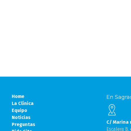
Home
En Sagra
La Clínica
Equipo
Noticias
C/ Marina 
Preguntas
Escalera B,