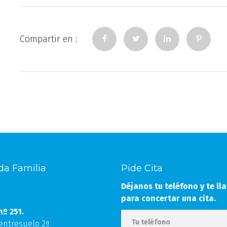
Compartir en :
da Familia
Pide Cita
Déjanos tu teléfono y te l
para concertar una cita.
nº 251.
 entresuelo 2ª