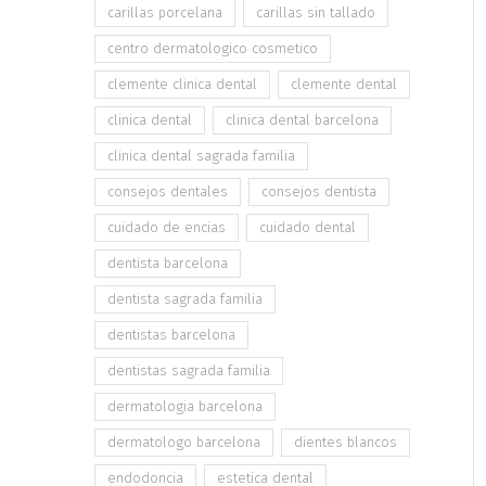
carillas porcelana
carillas sin tallado
centro dermatologico cosmetico
clemente clinica dental
clemente dental
clinica dental
clinica dental barcelona
clinica dental sagrada familia
consejos dentales
consejos dentista
cuidado de encias
cuidado dental
dentista barcelona
dentista sagrada familia
dentistas barcelona
dentistas sagrada familia
dermatologia barcelona
dermatologo barcelona
dientes blancos
endodoncia
estetica dental